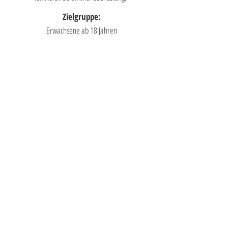
Zielgruppe:
Erwachsene ab 18 Jahren
Aktuell
Einzel-Psychotherapie
Bis auf weiteres kann ich nur Patient*innen
übernehmen, die mir von den
Hausarztpraxen
Tannenhof
und
Nauen
in Tann
oder
Buhof
in
Rüti
zugewiesen wurden.
photoSchweiz26
siehe
https://portfolio.isabellesommer.expert/p5-
projektbeschrieb
Neu