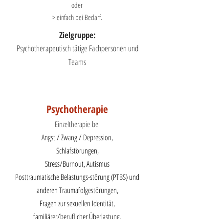
oder
> einfach bei Bedarf.
Zielgruppe:
Psychotherapeutisch t
ätige Fachpersonen und
Teams
Psychotherapie
E
in
zeltherapie
bei
An
gst / Zwang / Depression,
Schlafstörungen,
Stress/Burnout, Autismus
Posttraumatische Belastungs-störung (PTBS) und
anderen Traumafolgestörungen,
Fragen zur sexuellen Identität,
familiärer/
beruflicher Überla
stung.