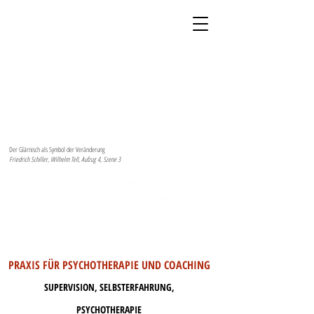
Der Glärnisch als Symbol der Veränderung
Friedrich Schiller, Wilhelm Tell, Aufzug 4, Szene 3
Dr. phil. Isabelle Sommer
Fachpsychologin für Psychotherapie FSP,
eidg. anerkannte Psychotherapeutin,
Supervisorin DAS UZH
PRAXIS FÜR PSYCHOTHERAPIE UND COACHING
SUPERVISION, SELBSTERFAHRUNG,
PSYCHOTHERAPIE