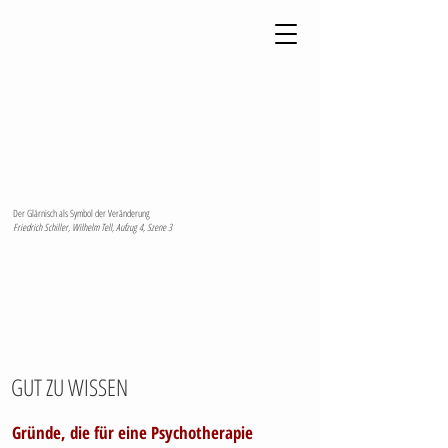
Der Glärnisch als Symbol der Veränderung
Friedrich Schiller, Wilhelm Tell, Aufzug 4, Szene 3
Dr. phil. Isabelle Sommer
Fachpsychologin für Psychotherapie FSP,
eidg. anerkannte Psychotherapeutin,
Supervisorin DAS UZH
GUT ZU WISSEN
Gründe, die für eine Psychotherapie