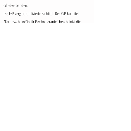
Gliedverbänden.
Die FSP vergibt zertifizierte Fachtitel. Der FSP-Fachtitel
"Fachpsycholog*in für Psychotherapie" bescheinigt die
Kompetenz zur eigenverantwortlichen Tätigkeit im Gebiet der
Psychotherapie. Die FSP-Fachtitel sind privatrechtlich
geschützt und dienen als Gütesiegel. Die Inhaber*innen
eines FSP-Fachtitels sind verpflichtet, sich an die ethischen
Richtlinien der FSP-Berufsordnung zu halten und sich ständig
fortzubilden. Voraussetzungen zur Erlangung eines FSP-
Fachtitels sind:
> ein universitärer Abschluss in Psychologie (Master) und in
Psychopathologie
> eine abgeschlossene Weiterbildung in einer von der FSP
anerkannten Institution und in einer wissenschaftlich
anerkannten Psychotherapie-Richtung.
> Klinische Praxistätigkeit in stationären und ambulanten