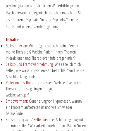
psychologischen oder ärztlichen Weiterbildungen in
Psychotherapie. Gelegentlich brauchen manchmal Sie
als erfahrene Psychiater*in oder Psycholog*in neue
Inputs und unterstützende Begleitung.
Inhalte
Selbstreflexion:
Wie präge ich durch meine Person
meine Therapien? Welche Patient*innen, Themen,
Interaktionen und Therapieverläufe prägen mich?
Selbst- und Fremdwahrnehmung:
Wie sehe ich mich
selbst, wie wirke ich von Aussen betrachtet? Sind beide
Ansichten kongruent?
Reflexion des Therapieprozesses:
Welche Phasen im
Therapieprozess gelingen mir gut,
welche weniger?
Empowerment:
Generierung von Hypothesen, warum
ein Problem aufgetreten ist und wie ich wieder
herausfinde.
Stressprophylaxe / Selbstfürsorge:
Achte ich genügend
auf mich selbst? Wer arbeitet mehr,
meine Patient*innen