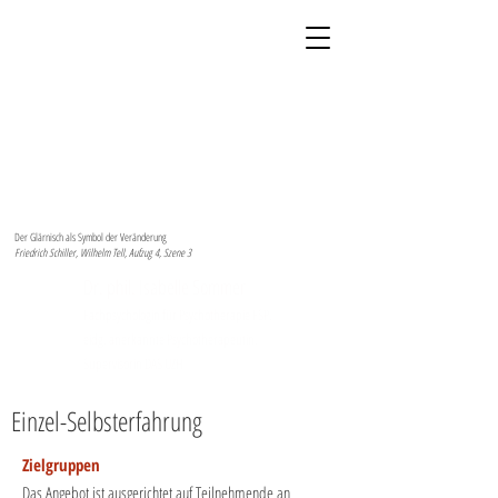
Der Glärnisch als Symbol der Veränderung
Friedrich Schiller, Wilhelm Tell, Aufzug 4, Szene 3
Dr. phil. Isabelle Sommer
Fachpsychologin für Psychotherapie FSP,
eidg. anerkannte Psychotherapeutin,
Supervisorin DAS UZH
Einzel-Selbsterfahrung
Zielgruppen
Das Angebot ist ausgerichtet auf Teilnehmende an