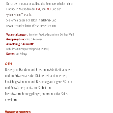
Durch den modularen Aufbau des Seminars erhalten einen
Einblick in Methoden der
KV
T
, von
ACT
und der
systemischen Therapie
.
Sie lernen dabei sich selbst in erlebnis- und
ressourcen
orientierter Weise besser kennen!
Veran
staltungsort:
In meiner Praxis oder an einem Ort Ihrer Wahl
Gruppengrösse:
mind. 3 Personen
Anmeldung / Auskunft:
i
sabelle.sommer@psychologie.ch
(HIN-Mail)
Kosten:
auf Anfrage
Ziele
Das eigene Handeln und Erleben in Arbeitssituationen
und im Privaten aus der Distanz betrachten lernen;
Einsicht gewinnen in und Besinnung auf eigene Stärken
und Schwächen; achtsame Selbst- und
Fremdwahrnehmung pflegen; kommunikative Skills
erweitern
Voraussetzungen