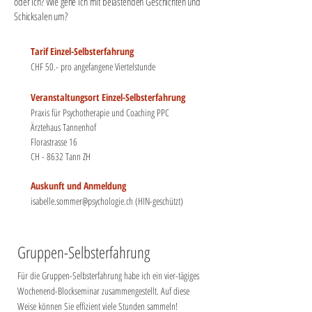
oder ich? Wie gehe ich mit belastenden Geschichten und
Schicksalen um?
Tarif Einzel-Selbsterfahrung
CHF 50.- pro angefangene Viertelstunde
Veranstaltungsort Einzel-Selbsterfahrung
Praxis für Psychotherapie und Coaching PPC
Ärztehaus Tannenhof
Florastrasse 16
CH - 8632 Tann ZH
Auskunft und Anmeldung
isabelle.sommer@psychologie.ch (HIN-geschützt)
Gruppen-Selbsterfahrung
Für die Gruppen-Selbsterfahru
ng habe ich ein vier-tägiges
Wochenend-Blockseminar zusammengestellt. Auf diese
Weise können Sie effizient viele Stunden sammeln!