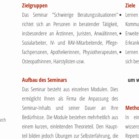
Zielgruppen
Ziele
Das Seminar "Schwierige Beratungssituationen"
Lerne
richtet sich an Personen in beratender Tätigkeit,
Kommun
insbesondere an Ärztinnen, Juristen, Anwältinnen,
Erweit
Sozialarbeiter, IV- und RAV-Mitarbeitende, Pflege-
Erkran
fachpersonen, Apothekerinnen, Physiotherapeuten,
Lernen
Osteopathinnen, Hairstylisten usw.
sich be
Aufbau des Seminars
um w
Das Seminar besteht aus einzelnen Modulen. Dies
ermöglicht Ihnen als Firma die Anpassung des
Seminar-Inhalts und seiner Dauer an Ihre
Meth
Bedürfnisse. Die Module bestehen mehrheitlich aus
In ei
urch
einem kurzen, einleitenden Theorieteil. Den Haupt-
wissen
teil bilden jedoch Übungen zur Selbsterfahrung, die
Repert