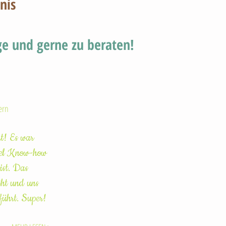
nis
e und gerne zu beraten!
ern
t! Es war
viel Know-how
ist. Das
ht und uns
führt. Super!