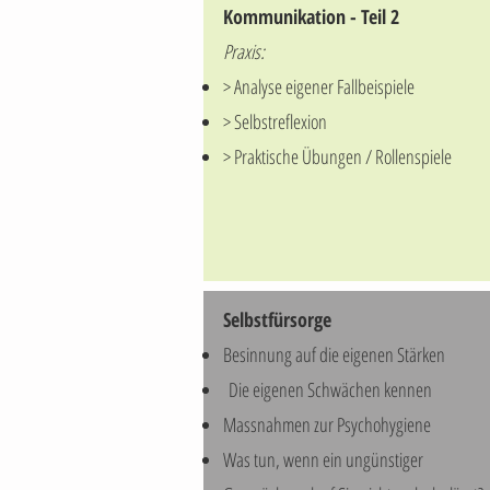
Kommunikation - Teil 2
Praxis:
> Analyse eigener Fallbeispiele
> Selbstreflexion
> Praktische Übungen / Rollenspiele
Selbstfürsorge
Besinnung auf die eigenen Stärken
Die eigenen Schwächen kennen
Massnahmen zur Psychohygiene
Was tun, wenn ein ungünstiger