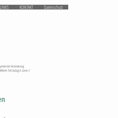
LINKS
KONTAKT
Datenschutz
hil. Isabelle Sommer
hologin für Psychotherapie FSP,
erkannte Psychotherapeutin,
orin DAS UZH
 Symbol der Veränderung
 Wilhelm Tell, Aufzug 4, Szene 3
en