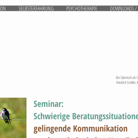
ION
SELBSTERFAHRUNG
PSYCHOTHERAPIE
DOWNLOADS / 
Dr. p
Fachpsyc
eidg. an
Supervis
Der Glärnisch als
Friedrich Schiller,
Seminar:
Schwierige Beratungssituation
gelingende Kommunikation