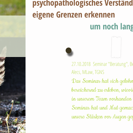
psychopathologisches Verständ
eigene Grenzen erkennen
um noch lang
27.10.2018 Seminar "Beratung", B
Alecs, MLaw, TGNS
Das Seminar hat sich gelohn
bereichernd zu erleben, wie
in unserem Team vorhanden 
Seminar hat und Mut gemac
unsere Stärken vor Augen ge